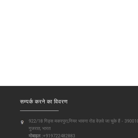
सम्पर्क करने का विवरण
922/18 गिड्स मकरपुरा,नियर भावना रोड वेज़वे जा चुके हैं - 39001
गुजरात, भारत
मोबाइल :
+919722482883