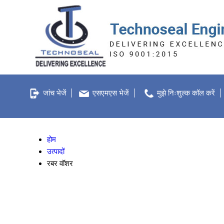
जांच भेजें
एसएमएस भेजें
मुझे निःशुल्क कॉल करें
होम
उत्पादों
रबर वॉशर