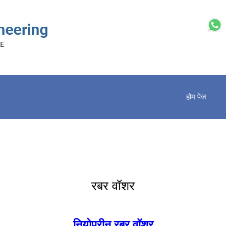
होम पेज
रबर वॉशर
नियोप्रीन रबर वॉशर