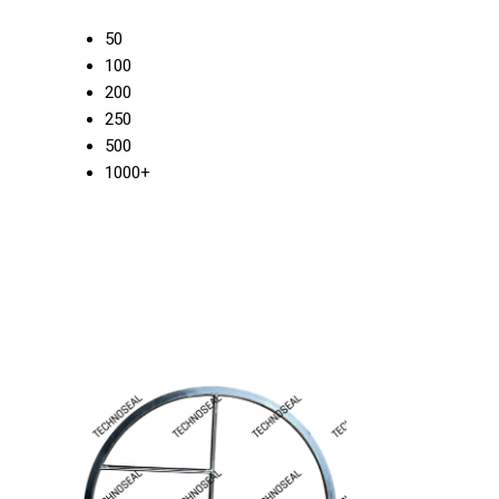
50
100
200
250
500
1000+