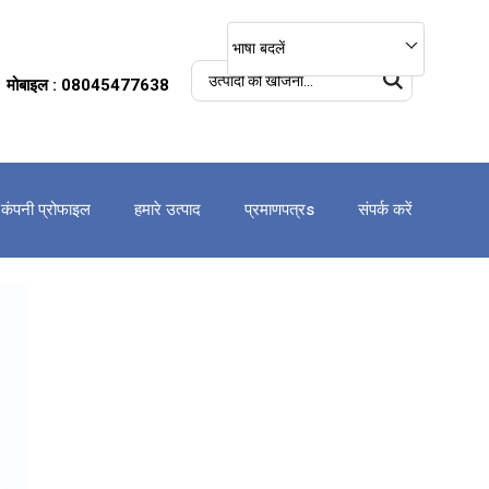
भाषा बदलें
मोबाइल : 08045477638
कंपनी प्रोफाइल
हमारे उत्पाद
प्रमाणपत्रs
संपर्क करें