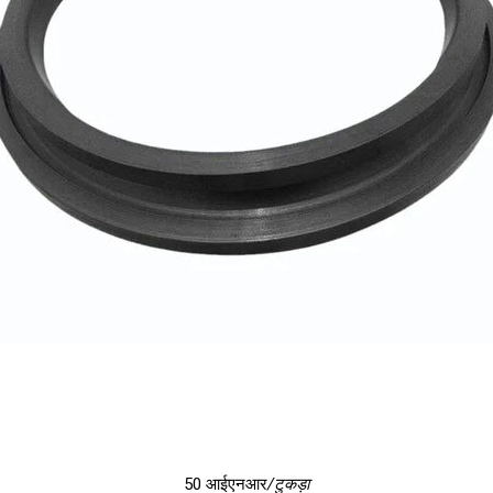
50 आईएनआर
/टुकड़ा