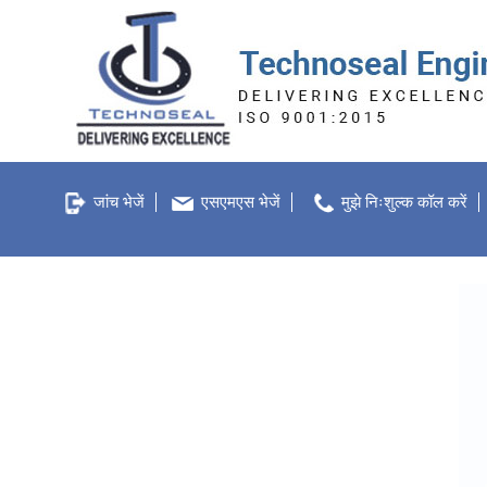
जांच भेजें
एसएमएस भेजें
मुझे निःशुल्क कॉल करें